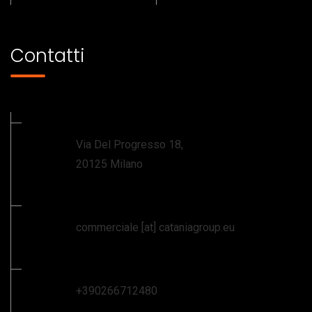
Contatti
Via Del Progresso 18,
20125 Milano
commerciale [at] cataniagroup.eu
+390266712480